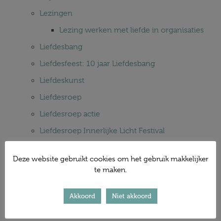
Lezingen
Lezing werken met liefde in organisaties
Liefdesbang
Liefdesfeest: 10 jaar Liefdesbang
Liefdeskunst
Liefdesroep
Liefdesroep actie
Liefdesroep Innerlijke Licht Festival
Liefdestest
Deze website gebruikt cookies om het gebruik makkelijker
Login
te maken.
Media
Akkoord
Niet akkoord
Mijn account
Nieuwsbrief