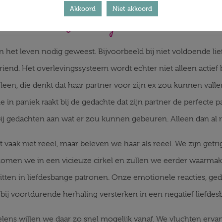
Akkoord
Niet akkoord
Overlevingsreacties
in het leven nodig geweest. Bijvoorbeeld bij niet voldoende li
end. Het overlevingssysteem wordt echter niet alleen actief b
leen, die denkt dat haar partner voor zijn ex zou kunnen valle
ie in paniek raakt bij de gedachte dat zijn partner de perfecte 
bij gedachten aan wat er zou kunnen gebeuren. Alleen dan al r
st vaak niet reëel, maar beleven we haar als reëel. We zijn ge
komen we in een vicieuze cirkel en zullen we eerder waarmake
itten in liefdesbange patronen. Onze emotionele reacties, ge
 bij voortdurende herhaling versterken in een negatief liefde
elens willen we daar zo snel mogelijk vanaf. We vluchten erv