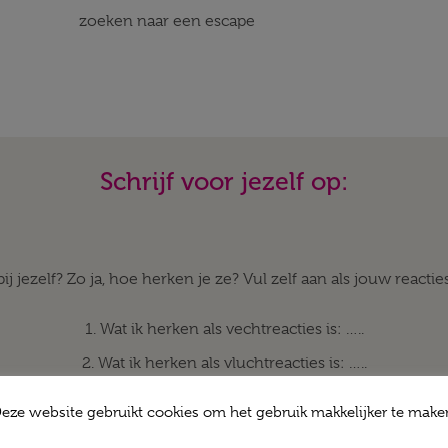
zoeken naar een escape
Schrijf voor jezelf op:
j jezelf? Zo ja, hoe herken je ze? Vul zelf aan als jouw reactie
1. Wat ik herken als vechtreacties is: …..
2. Wat ik herken als vluchtreacties is: …..
3. Wat ik herken als bevries-reacties is: …..
eze website gebruikt cookies om het gebruik makkelijker te make