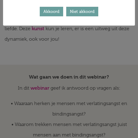
Het is een ware kunst om deze liefdesdans te
Akkoord
Niet akkoord
overwinnen en weer beschikbaar te worden voor de
kunst
liefde. Deze
kun je leren, er is een uitweg uit deze
dynamiek, ook voor jou!
Wat gaan we doen in dit webinar?
webinar
In dit
geef ik antwoord op vragen als:
• Waaraan herken je mensen met verlatingsangst en
bindingsangst?
• Waarom trekken mensen met verlatingsangst juist
mensen aan met bindingsangst?