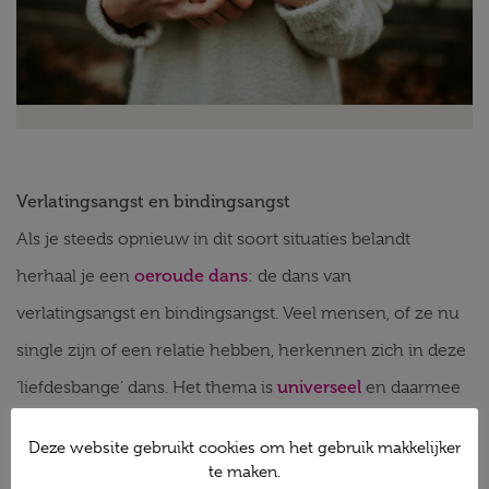
Verlatingsangst en bindingsangst
Als je steeds opnieuw in dit soort situaties belandt
oeroude dans
herhaal je een
: de dans van
verlatingsangst en bindingsangst. Veel mensen, of ze nu
single zijn of een relatie hebben, herkennen zich in deze
universeel
‘liefdesbange’ dans. Het thema is
en daarmee
leerzaam voor iedereen.
Deze website gebruikt cookies om het gebruik makkelijker
te maken.
Liefdeskunst