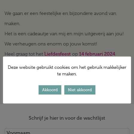
We gaan er een feestelijke en bijzondere avond van
maken.
Het is een cadeautje van mij en mijn uitgeverij aan jou!
We verheugen ons enorm op jouw komst!
Liefdesfeest
14 februari 2024
Heel graag tot het
op
.
Deze website gebruikt cookies om het gebruik makkelijker
Lieve groet,
te maken.
Hannah en AnkhHermes
Akkoord
Niet akkoord
Schrijf je hier in voor de wachtlijst