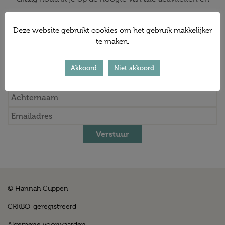
ontwikkelingen. Ik ga vanzelfsprekend zorgvuldig om
Deze website gebruikt cookies om het gebruik makkelijker
met je gegevens. Voor meer info: bekijk de
te maken.
Privacyverklaring
.
Akkoord
Niet akkoord
Verstuur
© Hannah Cuppen
CRKBO-geregistreerd
Algemene voorwaarden