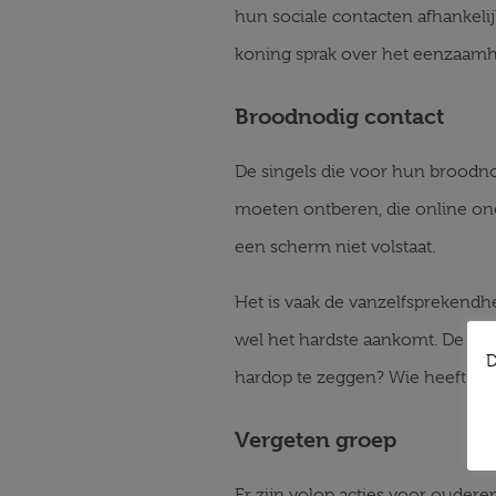
hun sociale contacten afhankelij
koning sprak over het eenzaamhe
Broodnodig contact
De singels die voor hun broodno
moeten ontberen, die online on
een scherm niet volstaat.
Het is vaak de vanzelfsprekendh
wel het hardste aankomt. De ver
D
hardop te zeggen? Wie heeft de 
Vergeten groep
Er zijn volop acties voor ouder