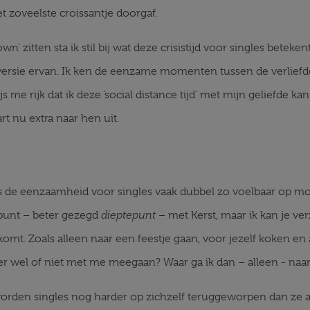
et zoveelste croissantje doorgaf.
n’ zitten sta ik stil bij wat deze crisistijd voor singles beteke
y’ versie ervan. Ik ken de eenzame momenten tussen de verliefde
ijs me rijk dat ik deze ‘social distance tijd’ met mijn geliefd
rt nu extra naar hen uit.
s de eenzaamheid voor singles vaak dubbel zo voelbaar op mome
dieptepunt
epunt – beter gezegd
– met Kerst, maar ik kan je v
mt. Zoals alleen naar een feestje gaan, voor jezelf koken en al
eer wel of niet met me meegaan? Waar ga ik dan – alleen - naar
worden singles nog harder op zichzelf teruggeworpen dan ze a