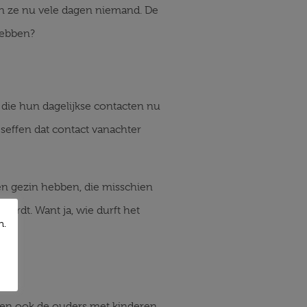
ien ze nu vele dagen niemand. De
hebben?
 die hun dagelijkse contacten nu
effen dat contact vanachter
en gezin hebben, die misschien
ordt. Want ja, wie durft het
n.
bben ook de ouders met kinderen