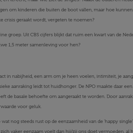
zorgen om kinderen die buiten de boot vallen, maar hoe kunne
ze crisis geraakt wordt, vergeten te noemen?
ne groep. Uit CBS cijfers blijkt dat ruim een kwart van de Ne
euwe 1,5 meter samenleving voor hen?
act in nabijheid, een arm om je heen voelen, intimiteit, je aan
sieke aanraking leidt tot huidhonger. De NPO maakte daar ee
eft de basale behoefte om aangeraakt te worden. Door aanrak
rwaarde voor geluk.
 wat nog steeds rust op de eenzaamheid van de ‘happy single’; d
 zich vaker eenzaam voelt dan hij/zij ons doet vermoeden, al 