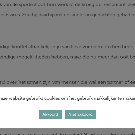
k van de sportschool, hun werk of de kroeg c.q. restaurant, z
idsvirus. Zou hij daarbij ook de singles in gedachten gehad 
dige knuffel afhankelijk zijn van lieve vrienden om hen heen,
eindige mogelijkheden hebben, maar die nu meer dan ooit bes
eid over ‘het samen zijn’ van mensen die wel een partner of e
borgen eenzaamheid die vaak niet gezien, laat staat benoemd w
eze website gebruikt cookies om het gebruik makkelijker te make
moed om bij deze ongemakkelijke pijn te zijn?
Akkoord
Niet akkoord
en, en terecht, maar wie ziet de singles? Naast de ouderen he