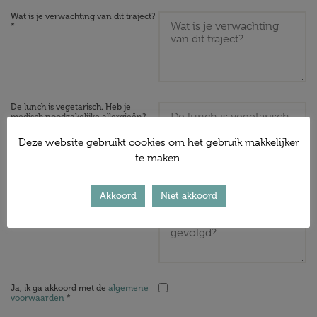
Wat is je verwachting van dit traject?
*
De lunch is vegetarisch. Heb je
medisch noodzakelijke allergieën?
Deze website gebruikt cookies om het gebruik makkelijker
te maken.
Akkoord
Niet akkoord
Wanneer heb je de
introductietraining gevolgd? *
Ja, ik ga akkoord met de
algemene
voorwaarden
*